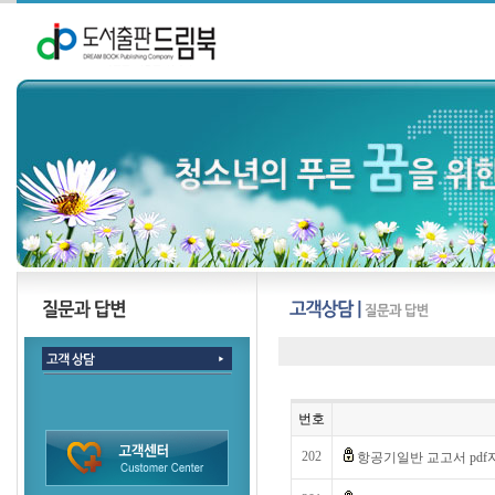
번호
202
항공기일반 교고서 pd